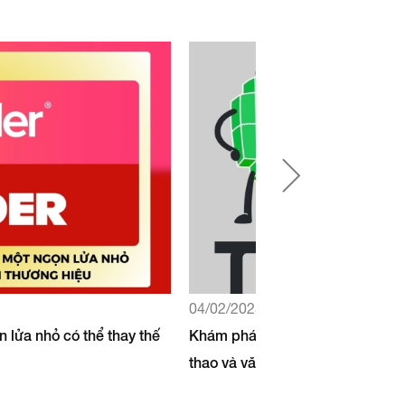
04/02/2025
n lửa nhỏ có thể thay thế
Khám phá logo và linh vật SEA G
thao và văn hóa Thái Lan