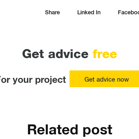
Share
Linked In
Facebo
Get advice
free
or your project
Get advice now
Related post