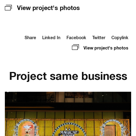
View project's photos
Share
Linked In
Facebook
Twitter
Copylink
View project's photos
Project same business
Brand
VinGroup
VinWonders
DECOR GIÁNG SINH VINWONDERS CỬA HỘI
Những “điểm chạm” cảm xúc nhỏ bé chính là nguồn
cảm hứng để ATH Creative bước vào mùa lễ hội năm
nay. Tại VinWonders Cửa Hội, concept được thiết kế