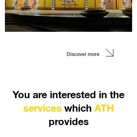
xoay quanh hành trình cảm xúc này: từ cây thông
khổng lồ làm tâm điểm, những dải đèn carnival rực r
dẫn lối, đến các chi tiết décor gợi ký ức và niềm vui.
See more
Discover more
You are interested in the
services
which
ATH
provides