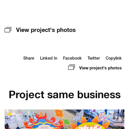
View project's photos
Share
Linked In
Facebook
Twitter
Copylink
View project's photos
Project same business
DECOR BOOTH CHỤP HÌNH ĐOÀN THANH NIÊN