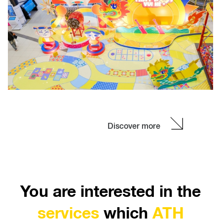
VTV
Trong các sự kiện nội bộ, decor không gian không ch
là phần “trang trí” mà còn là yếu tố tạo trải nghiệm v
gắn kết. Dự án booth check-in cho Tháng Thanh niên
n
tại VTV là một ví dụ điển hình, khi không gian được
thiết kế vừa mang tính nhận diện rõ ràng, vừa tạo
tương tác tự nhiên cho người tham gia.
See more
Discover more
You are interested in the
services
which
ATH