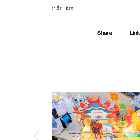
triển lãm
Share
Lin
ONG BIÊN
DECOR BOOTH CHỤP HÌNH
VTV