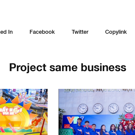
ked In
Facebook
Twitter
Copylink
Project same business
 ĐOÀN THANH NIÊN
DECOR HỘI CHỢ MÙA 