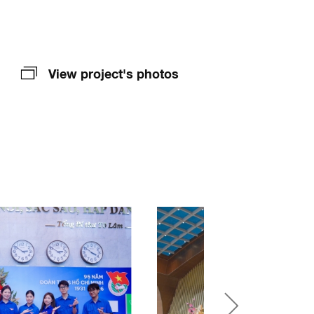
View project's photos
XUÂN 2026
DECOR HỘI CHỢ M