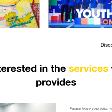
See more
Disc
terested in the
services
provides
Please leave your informa