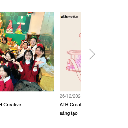
26/12/2024
H Creative
ATH Creative "Tăng tốc về đích"
sáng tạo