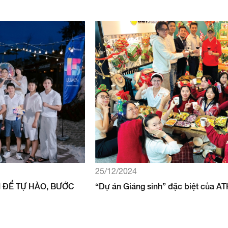
25/12/2024
ẠI ĐỂ TỰ HÀO, BƯỚC
“Dự án Giáng sinh” đặc biệt của AT