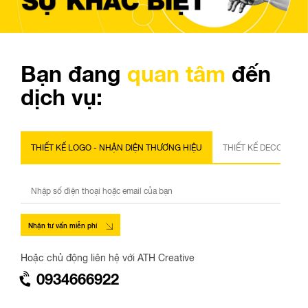
Bạn đang
quan tâm
đến
dịch vụ:
THIẾT KẾ LOGO - NHẬN DIỆN THƯƠNG HIỆU
THIẾT KẾ DECOR - SỰ
Nhận tư vấn miễn phí
Hoặc chủ động liên hệ với ATH Creative
0934666922