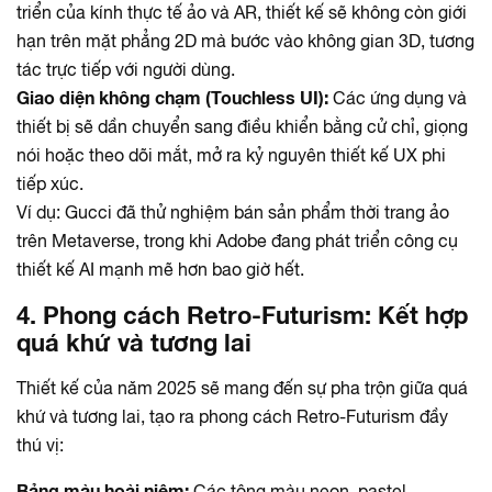
triển của kính thực tế ảo và AR, thiết kế sẽ không còn giới
hạn trên mặt phẳng 2D mà bước vào không gian 3D, tương
tác trực tiếp với người dùng.
Giao diện không chạm (Touchless UI):
Các ứng dụng và
thiết bị sẽ dần chuyển sang điều khiển bằng cử chỉ, giọng
nói hoặc theo dõi mắt, mở ra kỷ nguyên thiết kế UX phi
tiếp xúc.
Ví dụ:
Gucci đã thử nghiệm bán sản phẩm thời trang ảo
trên Metaverse, trong khi Adobe đang phát triển công cụ
thiết kế AI mạnh mẽ hơn bao giờ hết.
4. Phong cách Retro-Futurism: Kết hợp
quá khứ và tương lai
Thiết kế của năm 2025 sẽ mang đến sự pha trộn giữa quá
khứ và tương lai, tạo ra phong cách
Retro-Futurism
đầy
thú vị:
Bảng màu hoài niệm:
Các tông màu neon, pastel,