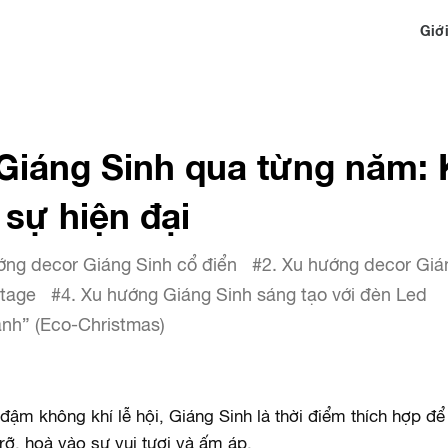
Giới
Giáng Sinh qua từng năm: K
sự hiện đại
ớng decor Giáng Sinh cổ điển
#2. Xu hướng decor Gián
ntage
#4. Xu hướng Giáng Sinh sáng tạo với đèn Led
anh” (Eco-Christmas)
ậm không khí lễ hội, Giáng Sinh là thời điểm thích hợp để
rỡ, hoà vào sự vui tươi và ấm áp.