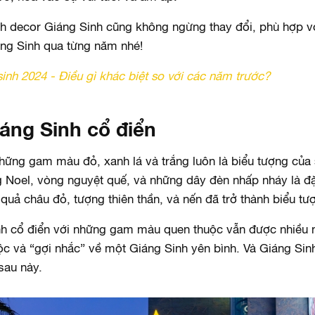
h decor Giáng Sinh cũng không ngừng thay đổi, phù hợp với
áng Sinh qua từng năm nhé!
sinh 2024 - Điều gì khác biệt so với các năm trước?
áng Sinh cổ điển
hững gam màu đỏ, xanh lá và trắng luôn là biểu tượng của
ng Noel, vòng nguyệt quế, và những dây đèn nhấp nháy là đ
quả châu đỏ, tượng thiên thần, và nến đã trở thành biểu tư
inh cổ điển với những gam màu quen thuộc vẫn được nhiều 
ộc và “gợi nhắc” về một Giáng Sinh yên bình. Và Giáng Sin
 sau này.