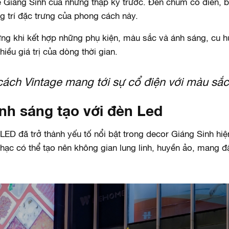
ề Giáng Sinh của những thập kỷ trước. Đèn chùm cổ điển, 
g trí đặc trưng của phong cách này.
ng khi kết hợp những phụ kiện, màu sắc và ánh sáng, cu h
ều giá trị của dòng thời gian.
ách Vintage mang tới sự cổ điện với màu sắc
nh sáng tạo với đèn Led
 LED đã trở thành yếu tố nổi bật trong decor Giáng Sinh hi
hạc có thể tạo nên không gian lung linh, huyền ảo, mang