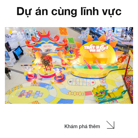
Dự án cùng lĩnh vực
DECOR BOOTH CHỤP HÌNH ĐOÀN THANH NIÊN
VTV
Trong các sự kiện nội bộ, decor không gian không ch
là phần “trang trí” mà còn là yếu tố tạo trải nghiệm v
gắn kết. Dự án booth check-in cho Tháng Thanh niên
n
tại VTV là một ví dụ điển hình, khi không gian được
thiết kế vừa mang tính nhận diện rõ ràng, vừa tạo
tương tác tự nhiên cho người tham gia.
Xem chi tiết
Khám phá thêm