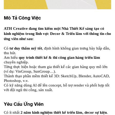
Mô Tả Công Việc
ATH Creative đang tìm kiếm một Nhà Thiết Kế sáng tạo có 
kinh nghiệm trong lĩnh vực Decor & Triển lãm với thông tin cho 
ứng viên như sau:
Có 
tư duy thẩm mỹ tốt
, định hình không gian trưng bày hấp dẫn, 
thu hút.
Am hiểu 
quy trình thiết kế & thi công gian hàng triển lãm
chuyên nghiệp.
Từng thực hiện hoặc tham gia thiết kế các gian hàng quy mô lớn 
(ví dụ: VinGroup, SunGroup…).
Thành thạo phần mềm thiết kế 3D: SketchUp, Blender, AutoCAD, 
Photoshop, v.v.
Có kỹ năng dùng AI để lên concept, hỗ trợ render và phối hợp tốt 
với đội ngũ thi công, sản xuất.
Yêu Cầu Ứng Viên
Có ít nhất 
2 năm kinh nghiệm thiết kế triển lãm, decor sự kiện
.