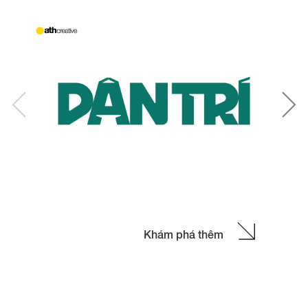
Brand
BIDV
BIDV
THIẾT KẾ LOGO THƯƠNG HIỆU BIDV
Logo mới của BIDV có hình ảnh cách điệu của bông
hoa mai vàng 5 cánh. Đây là biểu tượng cho khí
h
phách quật cường, bản lĩnh vượt lên mọi khó khăn,
thử thách.
Xem chi tiết
Khám phá thêm