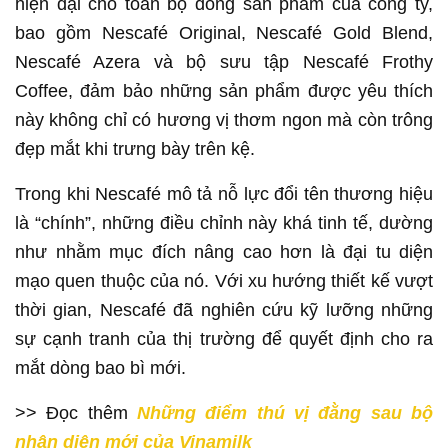
hiện đại cho toàn bộ dòng sản phẩm của công ty,
bao gồm Nescafé Original, Nescafé Gold Blend,
Nescafé Azera và bộ sưu tập Nescafé Frothy
Coffee, đảm bảo những sản phẩm được yêu thích
này không chỉ có hương vị thơm ngon mà còn trông
đẹp mắt khi trưng bày trên kệ.
Trong khi Nescafé mô tả nỗ lực đổi tên thương hiệu
là “chính”, những điều chỉnh này khá tinh tế, dường
như nhằm mục đích nâng cao hơn là đại tu diện
mạo quen thuộc của nó. Với xu hướng thiết kế vượt
thời gian, Nescafé đã nghiên cứu kỹ lưỡng những
sự cạnh tranh của thị trường để quyết định cho ra
mắt dòng bao bì mới.
>> Đọc thêm
Những điểm thú vị đằng sau bộ
nhận diện mới của Vinamilk